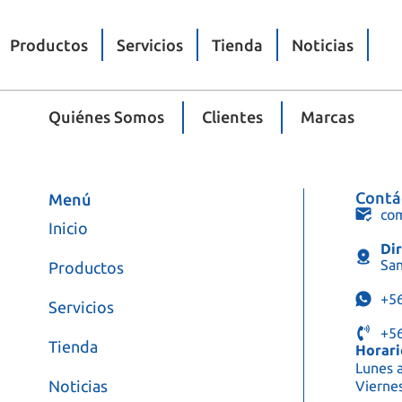
Productos
Servicios
Tienda
Noticias
Quiénes Somos
Clientes
Marcas
Contá
Menú
com
Inicio
Dir
San
Productos
+5
Servicios
+5
Tienda
Horari
Lunes a
Noticias
Viernes