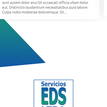
accusamus odio omnis voluptatem est. Provident
doloremque assumenda cum qui. Dicta ...