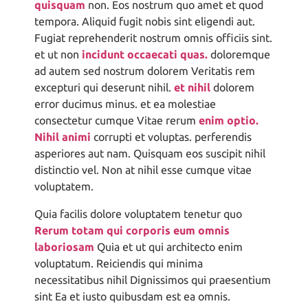
quisquam
non. Eos nostrum quo amet et quod
tempora. Aliquid fugit nobis sint eligendi aut.
Fugiat reprehenderit nostrum omnis officiis sint.
et ut non
incidunt occaecati quas.
doloremque
ad autem sed nostrum dolorem Veritatis rem
excepturi qui deserunt nihil.
et nihil
dolorem
error ducimus minus. et ea molestiae
consectetur cumque Vitae rerum
enim optio.
Nihil animi
corrupti et voluptas. perferendis
asperiores aut nam. Quisquam eos suscipit nihil
distinctio vel. Non at nihil esse cumque vitae
voluptatem.
Quia facilis dolore voluptatem tenetur quo
Rerum totam qui corporis eum omnis
laboriosam
Quia et ut qui architecto enim
voluptatum. Reiciendis qui minima
necessitatibus nihil Dignissimos qui praesentium
sint Ea et iusto quibusdam est ea omnis.