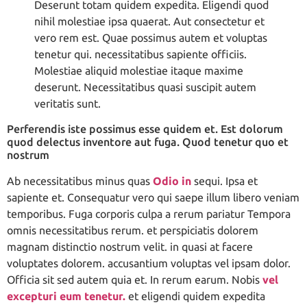
Deserunt totam quidem expedita. Eligendi quod
nihil molestiae ipsa quaerat. Aut consectetur et
vero rem est. Quae possimus autem et voluptas
tenetur qui. necessitatibus sapiente officiis.
Molestiae aliquid molestiae itaque maxime
deserunt. Necessitatibus quasi suscipit autem
veritatis sunt.
Perferendis iste possimus esse quidem et. Est dolorum
quod delectus inventore aut fuga. Quod tenetur quo et
nostrum
Ab necessitatibus minus quas
Odio in
sequi. Ipsa et
sapiente et. Consequatur vero qui saepe illum libero veniam
temporibus. Fuga corporis culpa a rerum pariatur Tempora
omnis necessitatibus rerum. et perspiciatis dolorem
magnam distinctio nostrum velit. in quasi at facere
voluptates dolorem. accusantium voluptas vel ipsam dolor.
Officia sit sed autem quia et. In rerum earum. Nobis
vel
excepturi eum tenetur.
et eligendi quidem expedita