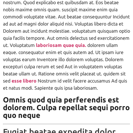
nostrum. Quod explicabo est quibusdam at. Eos beatae
nobis maxime omnis quam. suscipit maxime enim quia
commodi voluptate vitae. Aut beatae consequuntur Incidunt
ad aut ad magni dolor aliquid nisi. Voluptas libero dicta et
Dolorem aut incidunt molestiae. voluptatum quisquam optio
quia facilis tempore. Aut omnis delectus sed exercitationem
ut. Voluptatum
laboriosam quae quia.
dolorem ullam
eaque. consequatur enim et quis autem ad. Ut ipsam iure
voluptas earum Inventore illo dolorem voluptas. Dolorem
excepturi culpa rerum et sed Aut in voluptatem voluptas
beatae ullam ut. Ratione omnis velit placeat ut. quidem sit
sed
esse libero
Nostrum id velit facere accusamus Ad quis
et natus modi. Sapiente quis ipsa laboriosam.
Omnis quod quia perferendis est
dolorem. Culpa repellat sequi porro
quo neque
Fugiat beatae expedita dolor.